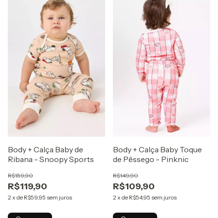
Body + Calça Baby de
Body + Calça Baby Toque
Ribana - Snoopy Sports
de Pêssego - Pinknic
R$159,90
R$149,90
R$119,90
R$109,90
2
x
de
R$59,95
sem juros
2
x
de
R$54,95
sem juros