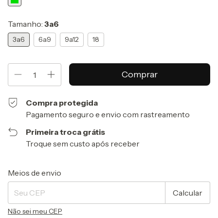
Tamanho:
3a6
3a6
6a9
9a12
18
Compra protegida
Pagamento seguro e envio com rastreamento
Primeira troca grátis
Troque sem custo após receber
Entregas para o CEP:
Alterar CEP
Meios de envio
Calcular
Não sei meu CEP