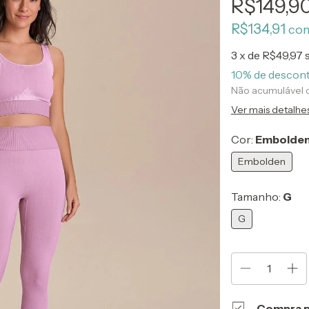
R$149,9
R$134,91
co
3
x de
R$49,97
10% de descon
Não acumulável
Ver mais detalhe
Cor:
Embolde
Embolden
Tamanho:
G
G
Compra p