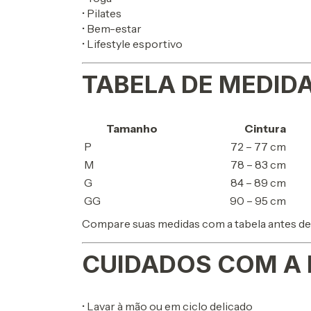
• Pilates
• Bem-estar
• Lifestyle esportivo
TABELA DE MEDID
Tamanho
Cintura
P
72 – 77 cm
M
78 – 83 cm
G
84 – 89 cm
GG
90 – 95 cm
Compare suas medidas com a tabela antes de
CUIDADOS COM A 
• Lavar à mão ou em ciclo delicado