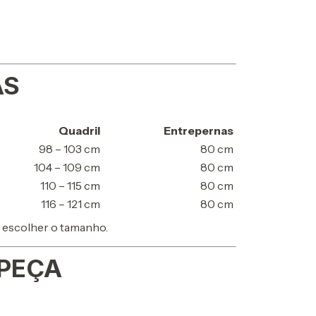
AS
Quadril
Entrepernas
98 – 103 cm
80 cm
104 – 109 cm
80 cm
110 – 115 cm
80 cm
116 – 121 cm
80 cm
 escolher o tamanho.
PEÇA