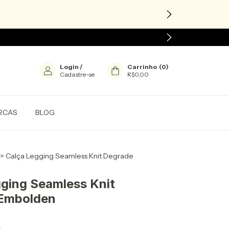
Login
/
Carrinho
(
0
)
Cadastre-se
R$0,00
RCAS
BLOG
>
Calça Legging Seamless Knit Degrade
ging Seamless Knit
Embolden