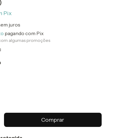
0
m
Pix
sem juros
to
pagando com Pix
 com algumas promoções
s
n
rotegida