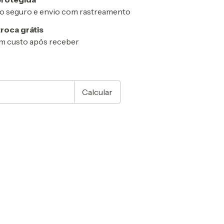
 seguro e envio com rastreamento
troca grátis
m custo após receber
CEP:
Alterar CEP
Calcular