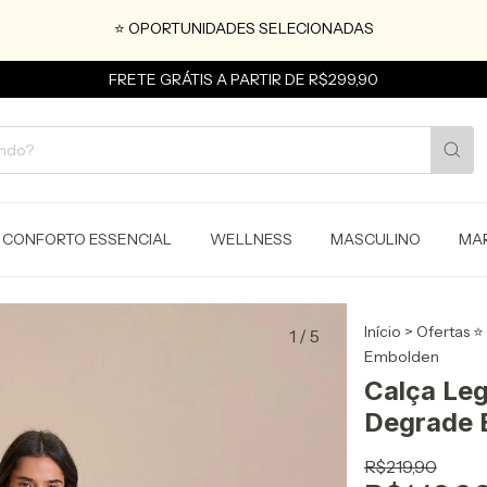
⭐ OPORTUNIDADES SELECIONADAS
FRETE GRÁTIS A PARTIR DE R$299,90
CONFORTO ESSENCIAL
WELLNESS
MASCULINO
MA
Início
>
Ofertas ⭐
1
/
5
Embolden
Calça Leg
Degrade 
R$219,90