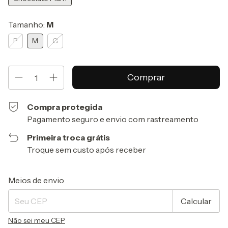
Tamanho:
M
P
M
G
Compra protegida
Pagamento seguro e envio com rastreamento
Primeira troca grátis
Troque sem custo após receber
Entregas para o CEP:
Alterar CEP
Meios de envio
Calcular
Não sei meu CEP