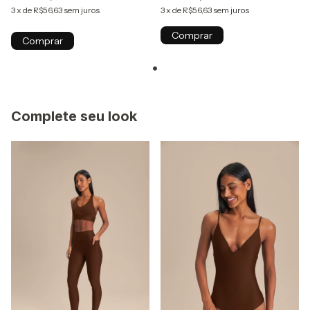
3
x
de
R$56,63
sem juros
3
x
de
R$56,63
sem juros
Comprar
Comprar
Complete seu look