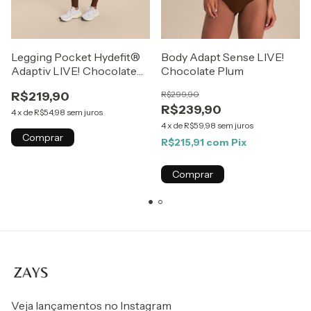
Legging Pocket Hydefit®
Body Adapt Sense LIVE!
Adaptiv LIVE! Chocolate
Chocolate Plum
Plum
R$219,90
R$299,90
R$239,90
4
x
de
R$54,98
sem juros
4
x
de
R$59,98
sem juros
Comprar
R$215,91
com
Pix
Comprar
Veja lançamentos no Instagram