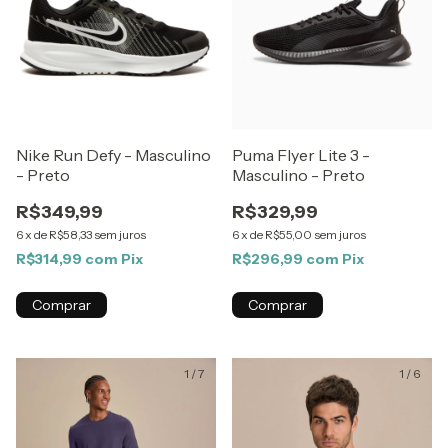
Nike Run Defy - Masculino
Puma Flyer Lite 3 -
- Preto
Masculino - Preto
R$349,99
R$329,99
6
x
de
R$58,33
sem juros
6
x
de
R$55,00
sem juros
R$314,99
com
Pix
R$296,99
com
Pix
Comprar
Comprar
1
/
7
1
/
6