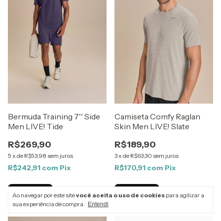
Bermuda Training 7'' Side
Camiseta Comfy Raglan
Men LIVE! Tide
Skin Men LIVE! Slate
R$269,90
R$189,90
5
x
de
R$53,98
sem juros
3
x
de
R$63,30
sem juros
R$242,91
com
Pix
R$170,91
com
Pix
Comprar
Comprar
Ao navegar por este site
você aceita o uso de cookies
para agilizar a
sua experiência de compra.
Entendi