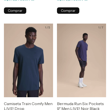
Comprar
Comprar
1
/
5
1
/
7
Camiseta Train Comfy Men
Bermuda Run Six Pockets
LIVE! Drop
9" Men LIVE! Noir Black