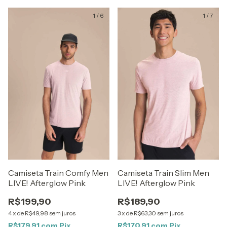
1
/
6
1
/
7
Camiseta Train Comfy Men
Camiseta Train Slim Men
LIVE! Afterglow Pink
LIVE! Afterglow Pink
R$199,90
R$189,90
4
x
de
R$49,98
sem juros
3
x
de
R$63,30
sem juros
R$179,91
com
Pix
R$170,91
com
Pix