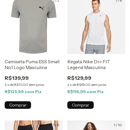
1
/
2
1
/
8
Camiseta Puma ESS Small
Regata Nike Dri-FIT
No.1 Logo Masculina
Legend Masculina
R$139,99
R$129,99
2
x
de
R$70,00
sem juros
2
x
de
R$65,00
sem juros
R$125,99
com
Pix
R$116,99
com
Pix
Comprar
Comprar
1
/
8
1
/
10