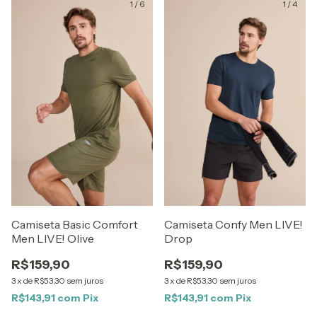
1
/
6
1
/
4
Camiseta Basic Comfort
Camiseta Confy Men LIVE!
Men LIVE! Olive
Drop
R$159,90
R$159,90
3
x
de
R$53,30
sem juros
3
x
de
R$53,30
sem juros
R$143,91
com
Pix
R$143,91
com
Pix