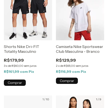
Shorts Nike Dri-FIT
Camiseta Nike Sportswear
Totality Masculino
Club Masculina - Branco
R$179,99
R$129,99
3
x
de
R$60,00
sem juros
2
x
de
R$65,00
sem juros
R$161,99
com
Pix
R$116,99
com
Pix
Comprar
Comprar
1
/
10
1
/
9