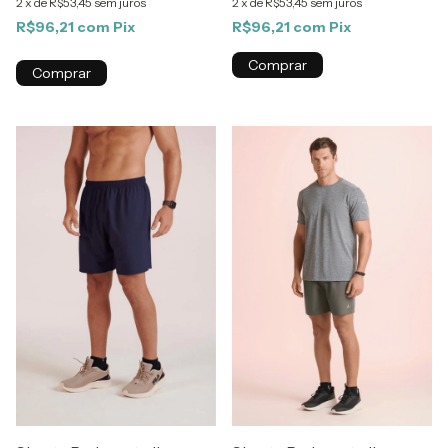
2
x
de
R$53,45
sem juros
2
x
de
R$53,45
sem juros
R$96,21
com
Pix
R$96,21
com
Pix
Comprar
Comprar