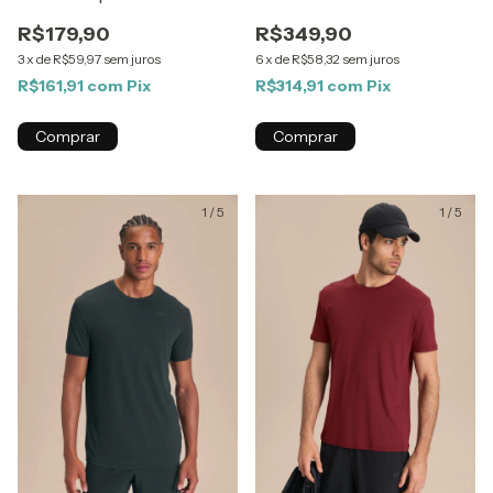
R$179,90
R$349,90
3
x
de
R$59,97
sem juros
6
x
de
R$58,32
sem juros
R$161,91
com
Pix
R$314,91
com
Pix
Comprar
Comprar
1
/
5
1
/
5