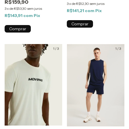
R$159,90
3
x
de
R$52,30
sem juros
3
x
de
R$53,30
sem juros
R$141,21
com
Pix
R$143,91
com
Pix
Comprar
Comprar
1
/
3
1
/
3