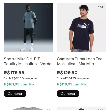
1
/
5
1
/
4
Shorts Nike Dri-FIT
Camiseta Puma Logo Tee
Totality Masculino - Verde
Masculina - Marinho
R$179,99
R$129,90
3
x
de
R$60,00
sem juros
2
x
de
R$64,95
sem juros
R$161,99
com
Pix
R$116,91
com
Pix
Comprar
Comprar