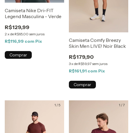
Camiseta Nike Dri-FIT
Legend Masculina - Verde
R$129,99
2
x
de
R$65,00
sem juros
Camiseta Comfy Breezy
R$116,99
com
Pix
Skin Men LIVE! Noir Black
Comprar
R$179,90
3
x
de
R$59,97
sem juros
R$161,91
com
Pix
Comprar
1
/
5
1
/
7