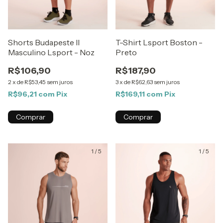
Shorts Budapeste II
T-Shirt Lsport Boston -
Masculino Lsport - Noz
Preto
R$106,90
R$187,90
2
x
de
R$53,45
sem juros
3
x
de
R$62,63
sem juros
R$96,21
com
Pix
R$169,11
com
Pix
Comprar
Comprar
1
/
5
1
/
5