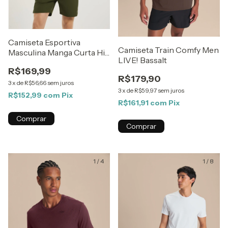
Camiseta Esportiva
Camiseta Train Comfy Men
Masculina Manga Curta Hiit
LIVE! Bassalt
- Preto
R$169,99
R$179,90
3
x
de
R$56,66
sem juros
3
x
de
R$59,97
sem juros
R$152,99
com
Pix
R$161,91
com
Pix
Comprar
Comprar
1
/
4
1
/
8