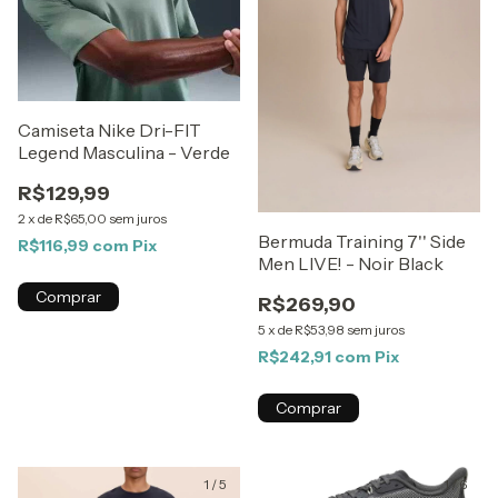
Camiseta Nike Dri-FIT
Legend Masculina - Verde
R$129,99
2
x
de
R$65,00
sem juros
Bermuda Training 7'' Side
R$116,99
com
Pix
Men LIVE! - Noir Black
Comprar
R$269,90
5
x
de
R$53,98
sem juros
R$242,91
com
Pix
Comprar
1
/
5
1
/
6