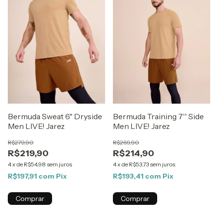
Bermuda Sweat 6" Dryside
Bermuda Training 7'' Side
Men LIVE! Jarez
Men LIVE! Jarez
R$279,90
R$269,90
R$219,90
R$214,90
4
x
de
R$54,98
sem juros
4
x
de
R$53,73
sem juros
R$197,91
com
Pix
R$193,41
com
Pix
Comprar
Comprar