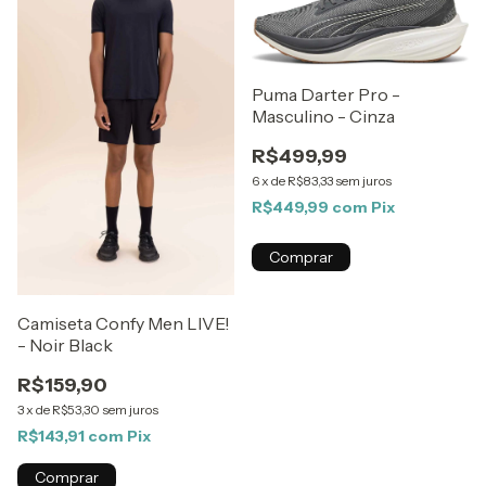
Puma Darter Pro -
Masculino - Cinza
R$499,99
6
x
de
R$83,33
sem juros
R$449,99
com
Pix
Comprar
Camiseta Confy Men LIVE!
- Noir Black
R$159,90
3
x
de
R$53,30
sem juros
R$143,91
com
Pix
Comprar