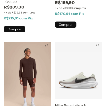
R$299,90
R$189,90
R$239,90
3
x
de
R$63,30
sem juros
4
x
de
R$59,98
sem juros
R$170,91
com
Pix
R$215,91
com
Pix
Comprar
Comprar
1
/
6
1
/
8
Nike Revolution 8 -