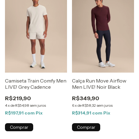
Camiseta Train Comfy Men
Calça Run Move Airflow
LIVE! Grey Cadence
Men LIVE! Noir Black
R$219,90
R$349,90
4
x
de
R$54,98
sem juros
6
x
de
R$58,32
sem juros
R$197,91
com
Pix
R$314,91
com
Pix
Comprar
Comprar