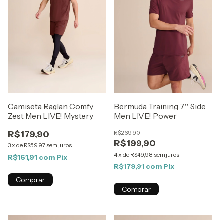
Camiseta Raglan Comfy
Bermuda Training 7'' Side
Zest Men LIVE! Mystery
Men LIVE! Power
R$179,90
R$269,90
R$199,90
3
x
de
R$59,97
sem juros
4
x
de
R$49,98
sem juros
R$161,91
com
Pix
R$179,91
com
Pix
Comprar
Comprar