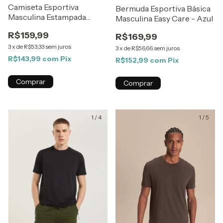
Camiseta Esportiva
Bermuda Esportiva Básica
Masculina Estampada
Masculina Easy Care - Azul
Hering - Off White
R$159,99
R$169,99
3
x
de
R$53,33
sem juros
3
x
de
R$56,66
sem juros
R$143,99
com
Pix
R$152,99
com
Pix
Comprar
Comprar
1
/
4
1
/
5