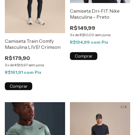
Camiseta Dri-FIT Nike
Masculina - Preto
R$149,99
3
x
de
R$50,00
sem juros
Camiseta Train Comfy
R$134,99
com
Pix
Masculina LIVE! Crimson
Comprar
R$179,90
3
x
de
R$59,97
sem juros
R$161,91
com
Pix
Comprar
1
/
5
1
/
6