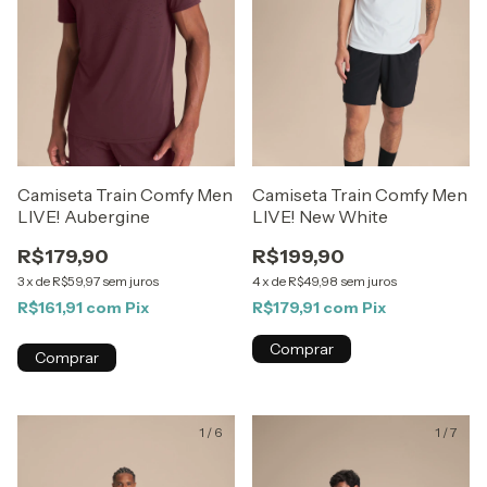
Camiseta Train Comfy Men
Camiseta Train Comfy Men
LIVE! Aubergine
LIVE! New White
R$179,90
R$199,90
3
x
de
R$59,97
sem juros
4
x
de
R$49,98
sem juros
R$161,91
com
Pix
R$179,91
com
Pix
Comprar
Comprar
1
/
6
1
/
7