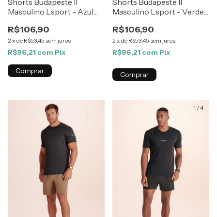
Shorts Budapeste II
Shorts Budapeste II
Masculino Lsport - Verde
Masculino Lsport - Azul
Militar
Marinho
R$106,90
R$106,90
2
x
de
R$53,45
sem juros
2
x
de
R$53,45
sem juros
R$96,21
com
Pix
R$96,21
com
Pix
Comprar
Comprar
1
/
4