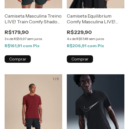
Camiseta Masculina Treino
Camiseta Equilibrium
LIVE! Train Comfy Shadow
Comfy Masculina LIVE!
Green
Crimson
R$179,90
R$229,90
3
x
de
R$59,97
sem juros
4
x
de
R$57,48
sem juros
R$161,91
com
Pix
R$206,91
com
Pix
Comprar
Comprar
1
/
5
1
/
5