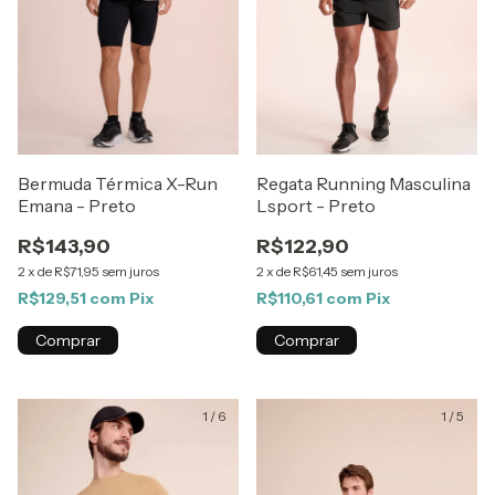
Bermuda Térmica X-Run
Regata Running Masculina
Emana - Preto
Lsport - Preto
R$143,90
R$122,90
2
x
de
R$71,95
sem juros
2
x
de
R$61,45
sem juros
R$129,51
com
Pix
R$110,61
com
Pix
Comprar
Comprar
1
/
6
1
/
5