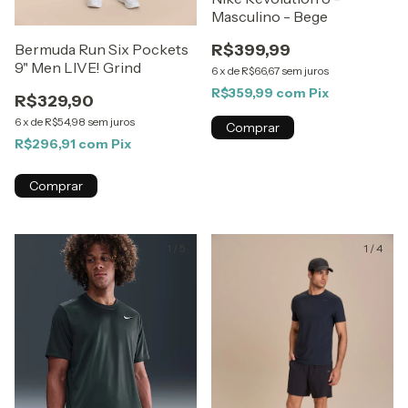
Masculino - Bege
R$399,99
Bermuda Run Six Pockets
9" Men LIVE! Grind
6
x
de
R$66,67
sem juros
R$359,99
com
Pix
R$329,90
6
x
de
R$54,98
sem juros
Comprar
R$296,91
com
Pix
Comprar
1
/
5
1
/
4