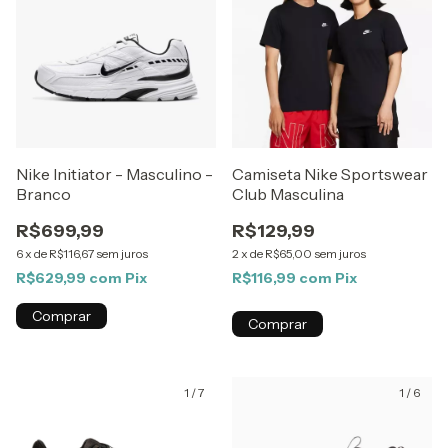
Nike Initiator - Masculino -
Camiseta Nike Sportswear
Branco
Club Masculina
R$699,99
R$129,99
6
x
de
R$116,67
sem juros
2
x
de
R$65,00
sem juros
R$629,99
com
Pix
R$116,99
com
Pix
Comprar
Comprar
1
/
7
1
/
6