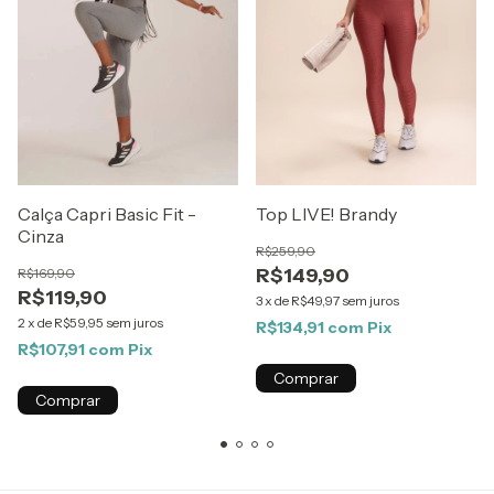
Top LIVE! Brandy
Calça Capri Basic Fit -
Cinza
R$259,90
R$149,90
R$169,90
R$119,90
3
x
de
R$49,97
sem juros
2
x
de
R$59,95
sem juros
R$134,91
com
Pix
R$107,91
com
Pix
Comprar
Comprar