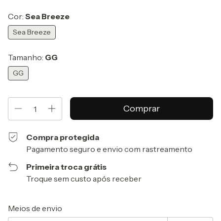
Cor:
Sea Breeze
Sea Breeze
Tamanho:
GG
GG
Compra protegida
Pagamento seguro e envio com rastreamento
Primeira troca grátis
Troque sem custo após receber
Entregas para o CEP:
Alterar CEP
Meios de envio