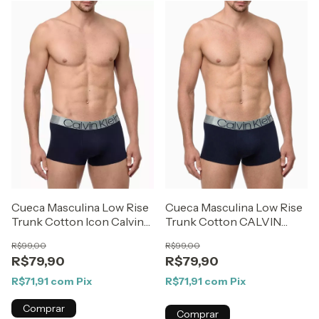
Cueca Masculina Low Rise
Cueca Masculina Low Rise
Trunk Cotton Icon Calvin
Trunk Cotton CALVIN
Klein Underwear Marinho
KLEIN UNDERWEAR
R$99,00
R$99,00
Marinho
R$79,90
R$79,90
R$71,91
com
Pix
R$71,91
com
Pix
Comprar
Comprar