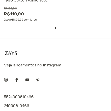
CALVIN KLEIN
R$159,00
UNDERWEAR Azul Claro
R$119,90
2
x
de
R$59,95
sem juros
Veja lançamentos no Instagram
5524999819466
24999819466