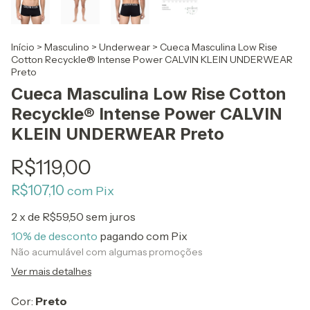
Início
>
Masculino
>
Underwear
>
Cueca Masculina Low Rise
Cotton Recyckle® Intense Power CALVIN KLEIN UNDERWEAR
Preto
Cueca Masculina Low Rise Cotton
Recyckle® Intense Power CALVIN
KLEIN UNDERWEAR Preto
R$119,00
R$107,10
com
Pix
2
x de
R$59,50
sem juros
10% de desconto
pagando com Pix
Não acumulável com algumas promoções
Ver mais detalhes
Cor:
Preto