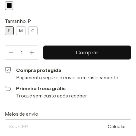
Tamanho:
P
P
M
G
Compra protegida
Pagamento seguro e envio com rastreamento
Primeira troca grátis
Troque sem custo após receber
Entregas para o CEP:
Alterar CEP
Meios de envio
Calcular