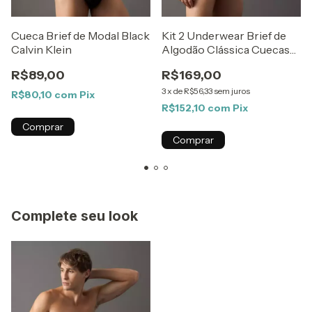
Cueca Brief de Modal Black
Kit 2 Underwear Brief de
Calvin Klein
Algodão Clássica Cuecas
Calvin Klein Preto
R$89,00
R$169,00
3
x
de
R$56,33
sem juros
R$80,10
com
Pix
R$152,10
com
Pix
Comprar
Comprar
Complete seu look