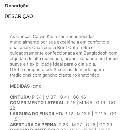
Descrição
DESCRIÇÃO
As Cuecas Calvin Klein são reconhecidas
mundialmente por sua excelência em conforto e
qualidade. Cada cueca Brief Cotton Rib é
cuidadosamente confeccionada em Bangladesh com
algodão de alta qualidade, proporcionando um toque
suave e flexibilidade ideal para o dia a dia.
O kit é composto por 3 cuecas de modelagem
tradicional com gancho dianteiro anatômico.
MEDIDAS
(cm):
CINTURA:
P 34 | M 37 | G 41 | GG 46
COMPRIMENTO LATERAL:
P 15 | M 16.5 | G 19 | GG
22
LARGURA DO FUNDILHO:
P 12 | M 13.5 | G 11.5 | GG
11.5
ABERTURA DA PERNA:
P 23 | M 27 | G 28 | GG 29