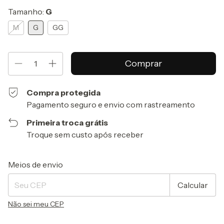
Tamanho:
G
M
G
GG
Compra protegida
Pagamento seguro e envio com rastreamento
Primeira troca grátis
Troque sem custo após receber
Entregas para o CEP:
Alterar CEP
Meios de envio
Calcular
Não sei meu CEP