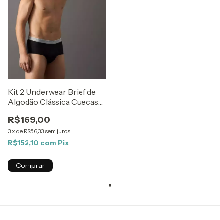
Kit 2 Underwear Brief de
Algodão Clássica Cuecas
Calvin Klein Preto
R$169,00
3
x
de
R$56,33
sem juros
R$152,10
com
Pix
Comprar