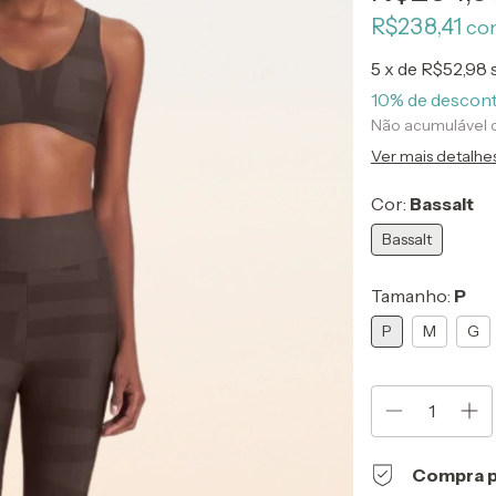
R$238,41
co
5
x de
R$52,98
10% de descon
Não acumulável
Ver mais detalhe
Cor:
Bassalt
Bassalt
Tamanho:
P
P
M
G
Compra p