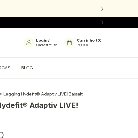
Login
/
Carrinho
(
0
)
Cadastre-se
R$0,00
RCAS
BLOG
>
Legging Hydefit® Adaptiv LIVE! Bassalt
ydefit® Adaptiv LIVE!
0