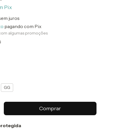
m
Pix
sem juros
to
pagando com Pix
 com algumas promoções
s
GG
rotegida