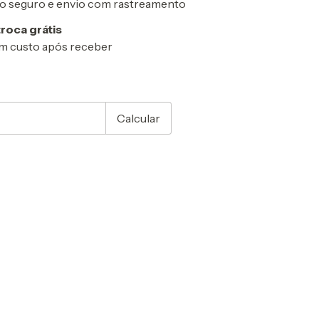
 seguro e envio com rastreamento
troca grátis
m custo após receber
CEP:
Alterar CEP
Calcular