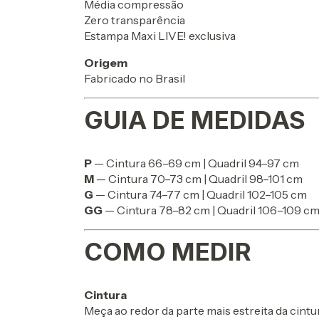
Média compressão
Zero transparência
Estampa Maxi LIVE! exclusiva
Origem
Fabricado no Brasil
GUIA DE MEDIDAS
P
— Cintura 66–69 cm | Quadril 94–97 cm
M
— Cintura 70–73 cm | Quadril 98–101 cm
G
— Cintura 74–77 cm | Quadril 102–105 cm
GG
— Cintura 78–82 cm | Quadril 106–109 c
COMO MEDIR
Cintura
Meça ao redor da parte mais estreita da cintur