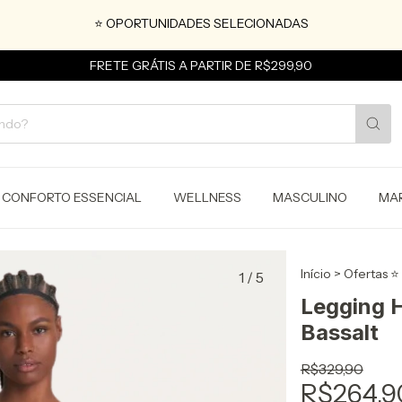
⭐ OPORTUNIDADES SELECIONADAS
FRETE GRÁTIS A PARTIR DE R$299,90
CONFORTO ESSENCIAL
WELLNESS
MASCULINO
MA
Início
>
Ofertas ⭐
1
/
5
Legging H
Bassalt
R$329,90
R$264,9