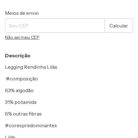
Entregas para o CEP:
Alterar CEP
Meios de envio
Calcular
Não sei meu CEP
Descrição
Legging Rendinha Lilás
#composição
63% algodão
31% poliamida
6% outras fibras
#corespredominantes
Lilás