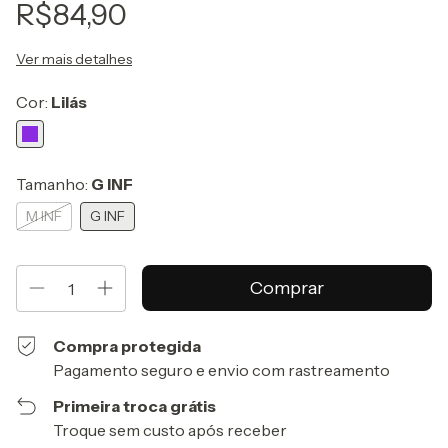
R$84,90
Ver mais detalhes
Cor:
Lilás
Tamanho:
G INF
M INF
G INF
Compra protegida
Pagamento seguro e envio com rastreamento
Primeira troca grátis
Troque sem custo após receber