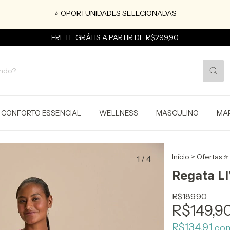
⭐ OPORTUNIDADES SELECIONADAS
FRETE GRÁTIS A PARTIR DE R$299,90
CONFORTO ESSENCIAL
WELLNESS
MASCULINO
MA
Início
>
Ofertas ⭐
1
/
4
Regata LI
R$189,90
R$149,9
R$134,91
co