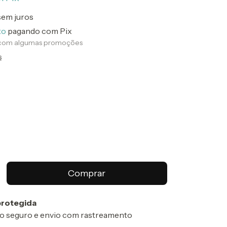
sem juros
to
pagando com Pix
 com algumas promoções
s
rotegida
 seguro e envio com rastreamento