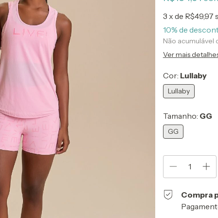
3
x de
R$49,97
10% de descon
Não acumulável
Ver mais detalhe
Cor:
Lullaby
Lullaby
Tamanho:
GG
GG
Compra p
Pagamento