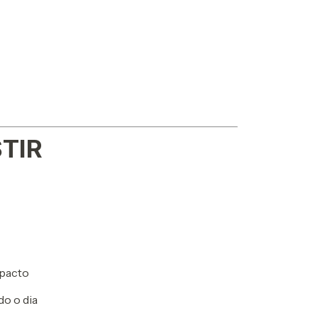
TIR
mpacto
do o dia