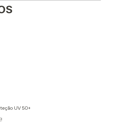
OS
roteção UV 50+
E!