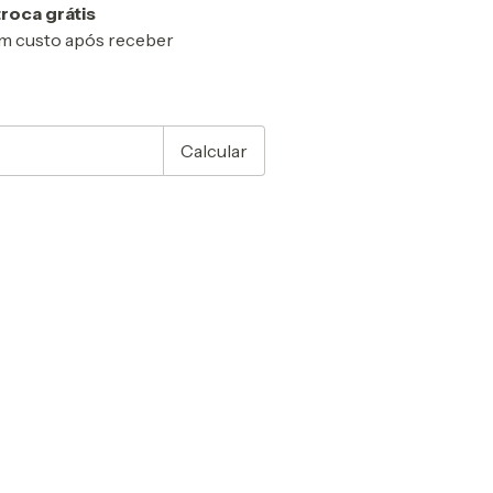
troca grátis
m custo após receber
CEP:
Alterar CEP
Calcular