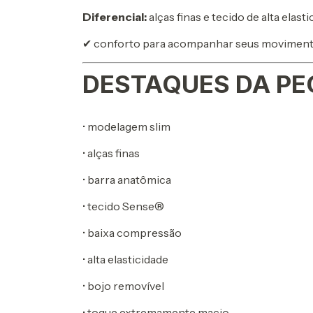
Diferencial:
alças finas e tecido de alta ela
✔ conforto para acompanhar seus moviment
DESTAQUES DA PE
• modelagem slim
• alças finas
• barra anatômica
• tecido Sense®
• baixa compressão
• alta elasticidade
• bojo removível
• toque extremamente macio