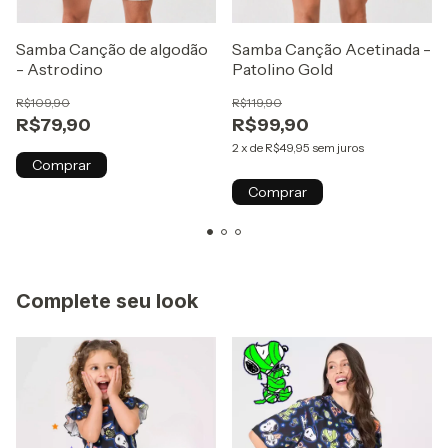
Samba Canção de algodão
Samba Canção Acetinada -
- Astrodino
Patolino Gold
R$109,90
R$119,90
R$79,90
R$99,90
2
x
de
R$49,95
sem juros
Comprar
Comprar
Complete seu look