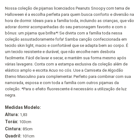
Nossa coleção de pijamas licenciados Peanuts Snoopy com tema de
Halloween é a escolha perfeita para quem busca conforto e diversão na
hora de dormir. Ideais para a família toda, incluindo as crianças, que vão
adorar dormir acompanhadas do seu personagem favorito e com o
bônus: um pijama que brilha*! Se divirta com a família toda nessa
coleção assustadoramente fofa! Samba canção confeccionada em
tecido skin light, macio e confortável que se adapta bem ao corpo. É
um tecido resistente e durável, que não encolhe nem desbota
facilmente. Fácil de lavar e secar, e mantém sua forma mesmo após
várias lavagens. Conta com a estampa exclusiva da coleção além de
elástico amplo e escrita Acuo no cós. Use a Camiseta de Algodão
Eterno Masculino para complementar. Perfeito para combinar com sua
namorada, esposa e com toda a família com outros pijamas da
coleção. *Para o efeito fluorescente é necessário a utilização de luz
negra.
Medidas Modelo:
Altura:
1,83
Toráx:
103cm
Cintura:
85cm
Quadril:
101cm