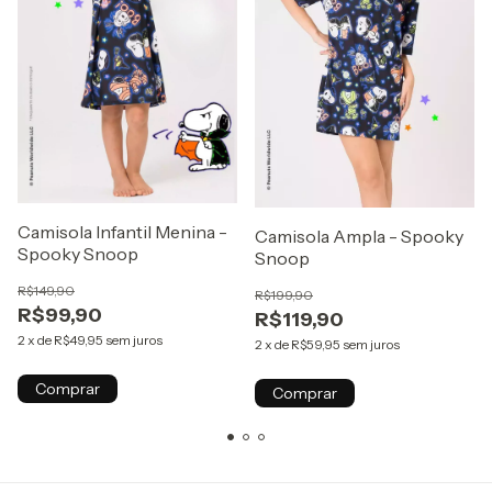
Camisola Infantil Menina -
Camisola Ampla - Spooky
Spooky Snoop
Snoop
R$149,90
R$199,90
R$99,90
R$119,90
2
x
de
R$49,95
sem juros
2
x
de
R$59,95
sem juros
Comprar
Comprar