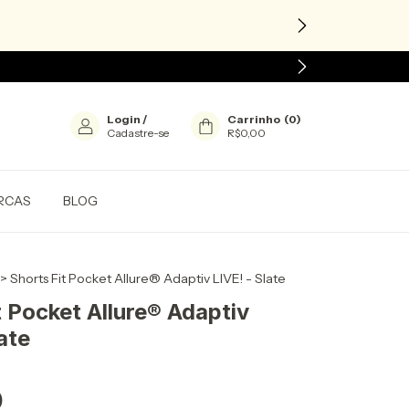
Login
/
Carrinho
(
0
)
Cadastre-se
R$0,00
RCAS
BLOG
>
Shorts Fit Pocket Allure® Adaptiv LIVE! - Slate
t Pocket Allure® Adaptiv
ate
0