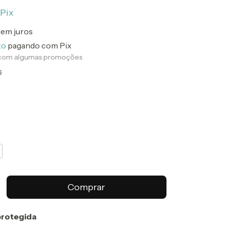
Pix
sem juros
to
pagando com Pix
 com algumas promoções
s
rotegida