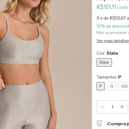
R$151,11
com
3
x de
R$55,97
10% de descon
Não acumulável
Ver mais detalhe
Cor:
Slate
Slate
Tamanho:
P
P
G
GG
Compra p