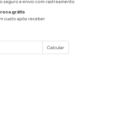
 seguro e envio com rastreamento
troca grátis
m custo após receber
CEP:
Alterar CEP
Calcular