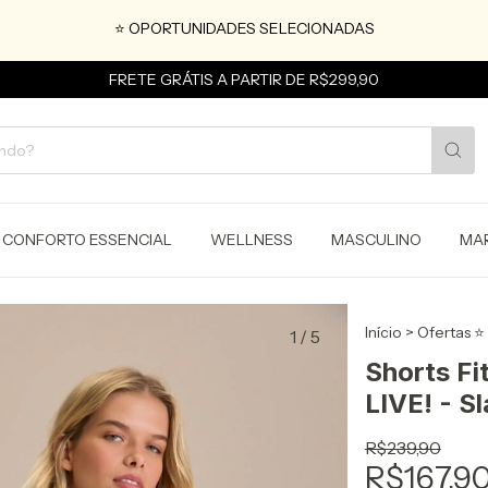
⭐ OPORTUNIDADES SELECIONADAS
FRETE GRÁTIS A PARTIR DE R$299,90
CONFORTO ESSENCIAL
WELLNESS
MASCULINO
MA
Início
>
Ofertas ⭐
1
/
5
Shorts Fi
LIVE! - Sl
R$239,90
R$167,9