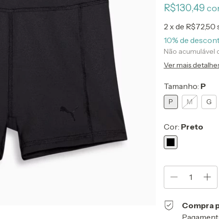
R$130,49
co
2
x de
R$72,50
10% de descon
Não acumulável
Ver mais detalhe
Tamanho:
P
P
M
G
Cor:
Preto
Compra p
Pagamento