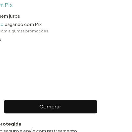
m
Pix
sem juros
to
pagando com Pix
 com algumas promoções
s
rotegida
 seguro e envio com rastreamento