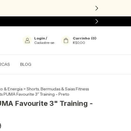
Login
/
Carrinho
(
0
)
Cadastre-se
R$0,00
RCAS
BLOG
o & Energia
>
Shorts, Bermudas & Saias Fitness
s PUMA Favourite 3" Training - Preto
MA Favourite 3" Training -
9