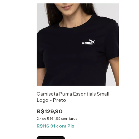
Camiseta Puma Essentials Small
Logo - Preto
R$129,90
2
x
de
R$64,95
sem juros
R$116,91
com
Pix