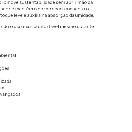
 promove sustentabilidade sem abrir mão da
o suor e mantém o corpo seco, enquanto o
oque leve e auxilia na absorção da umidade.
nando o uso mais confortável mesmo durante
biental
ações
izada
tos
 avançados