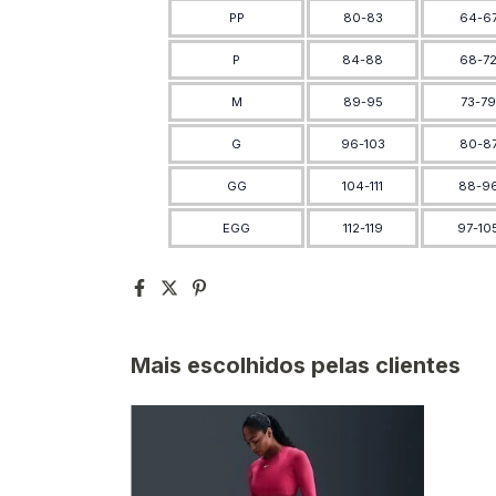
PP
80-83
64-6
P
84-88
68-7
M
89-95
73-7
G
96-103
80-8
GG
104-111
88-9
EGG
112-119
97-10
Mais escolhidos pelas clientes