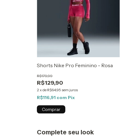
Shorts Nike Pro Feminino - Rosa
R$179,99
R$129,90
2
x
de
R$64,95
sem juros
R$116,91
com
Pix
Comprar
Complete seu look