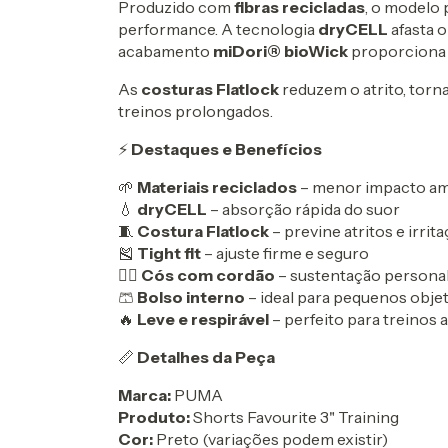
Produzido com
fibras recicladas
, o modelo
performance. A tecnologia
dryCELL
afasta 
acabamento
miDori® bioWick
proporciona t
As
costuras Flatlock
reduzem o atrito, tor
treinos prolongados.
⚡
Destaques e Benefícios
🌱
Materiais reciclados
– menor impacto am
💧
dryCELL
– absorção rápida do suor
🧵
Costura Flatlock
– previne atritos e irrit
🎽
Tight fit
– ajuste firme e seguro
🏋️‍♀️
Cós com cordão
– sustentação personal
🩳
Bolso interno
– ideal para pequenos obje
🔥
Leve e respirável
– perfeito para treinos
📏
Detalhes da Peça
Marca:
PUMA
Produto:
Shorts Favourite 3" Training
Cor:
Preto (variações podem existir)