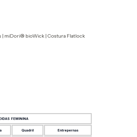
 | miDori® bioWick | Costura Flatlock
DIDAS FEMININA
a
Quadril
Entrepernas