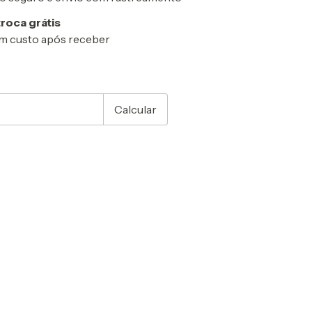
troca grátis
m custo após receber
CEP:
Alterar CEP
Calcular