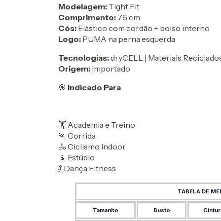
Modelagem:
Tight Fit
Comprimento:
7,6 cm
Cós:
Elástico com cordão + bolso interno
Logo:
PUMA na perna esquerda
Tecnologias:
dryCELL | Materiais Reciclados
Origem:
Importado
🎯
Indicado Para
🏋️ Academia e Treino
🏃 Corrida
🚴 Ciclismo Indoor
🧘 Estúdio
💃 Dança Fitness
TABELA DE ME
Tamanho
Busto
Cintur