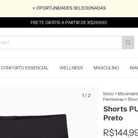
⭐ OPORTUNIDADES SELECIONADAS
FRETE GRÁTIS A PARTIR DE R$299,90
CONFORTO ESSENCIAL
WELLNESS
MASCULINO
MA
Início
>
Moviment
1
/
2
Femininas
>
Short
Shorts PU
Preto
R$144,9