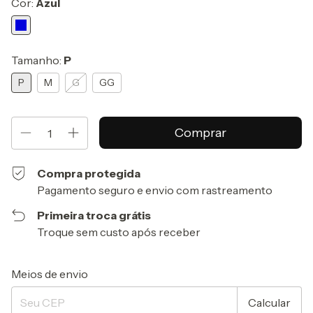
Cor:
Azul
Tamanho:
P
P
M
G
GG
Compra protegida
Pagamento seguro e envio com rastreamento
Primeira troca grátis
Troque sem custo após receber
Entregas para o CEP:
Alterar CEP
Meios de envio
Calcular