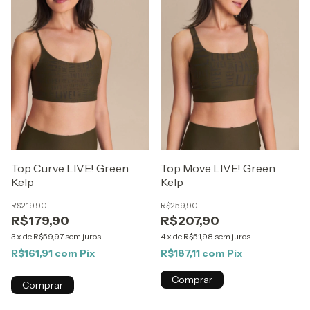
Top Curve LIVE! Green
Top Move LIVE! Green
Kelp
Kelp
R$219,90
R$259,90
R$179,90
R$207,90
3
x
de
R$59,97
sem juros
4
x
de
R$51,98
sem juros
R$161,91
com
Pix
R$187,11
com
Pix
Comprar
Comprar