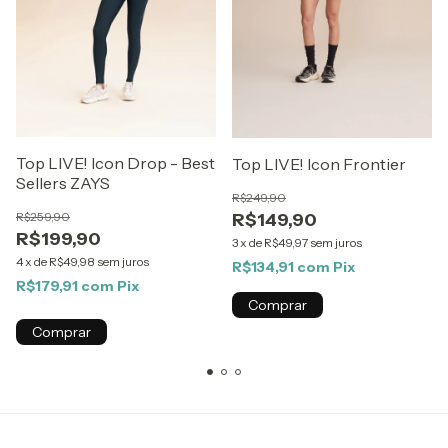
Top LIVE! Icon Drop - Best
Top LIVE! Icon Frontier
Sellers ZAYS
R$249,90
R$149,90
R$259,90
R$199,90
3
x
de
R$49,97
sem juros
4
x
de
R$49,98
sem juros
R$134,91
com
Pix
R$179,91
com
Pix
Comprar
Comprar