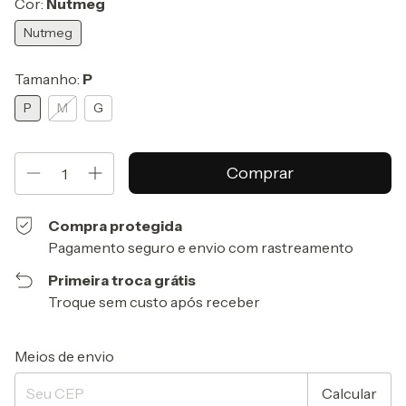
Cor:
Nutmeg
Nutmeg
Tamanho:
P
P
M
G
Compra protegida
Pagamento seguro e envio com rastreamento
Primeira troca grátis
Troque sem custo após receber
Entregas para o CEP:
Alterar CEP
Meios de envio
Calcular