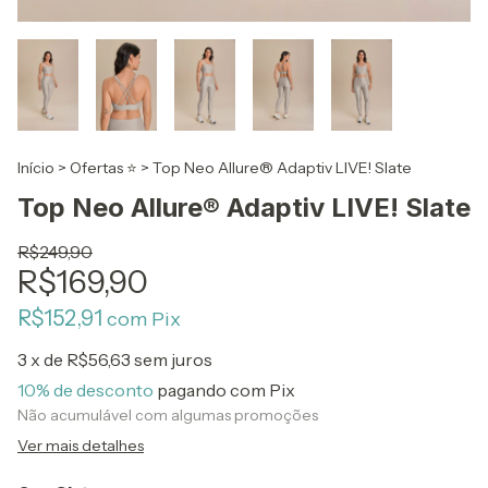
Início
>
Ofertas ⭐
>
Top Neo Allure® Adaptiv LIVE! Slate
Top Neo Allure® Adaptiv LIVE! Slate
R$249,90
R$169,90
R$152,91
com
Pix
3
x de
R$56,63
sem juros
10% de desconto
pagando com Pix
Não acumulável com algumas promoções
Ver mais detalhes