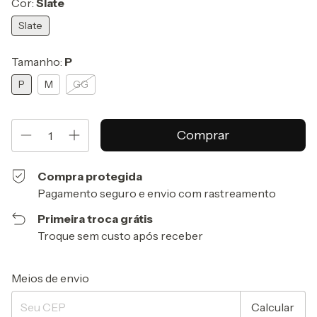
Cor:
Slate
Slate
Tamanho:
P
P
M
GG
Compra protegida
Pagamento seguro e envio com rastreamento
Primeira troca grátis
Troque sem custo após receber
Entregas para o CEP:
Alterar CEP
Meios de envio
Calcular