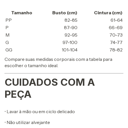
Tamanho
Busto (cm)
Cintura (cm)
PP
82–85
61–64
P
87–90
66–69
M
92–95
70–73
G
97–100
74–77
GG
101–104
78–82
Compare suas medidas corporais com a tabela para
escolher o tamanho ideal.
CUIDADOS COM A
PEÇA
• Lavar à mão ou em ciclo delicado
• Não utilizar alvejante