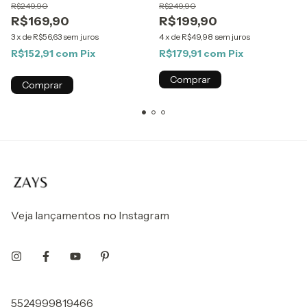
R$249,90
R$249,90
R$169,90
R$199,90
3
x
de
R$56,63
sem juros
4
x
de
R$49,98
sem juros
R$152,91
com
Pix
R$179,91
com
Pix
Comprar
Comprar
Veja lançamentos no Instagram
5524999819466