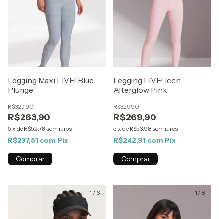
Legging Maxi LIVE! Blue
Legging LIVE! Icon
Plunge
Afterglow Pink
R$329,90
R$329,90
R$263,90
R$269,90
5
x
de
R$52,78
sem juros
5
x
de
R$53,98
sem juros
R$237,51
com
Pix
R$242,91
com
Pix
Comprar
Comprar
1
/
6
1
/
8