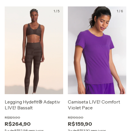
1
/
5
1
/
6
Legging Hydefit® Adaptiv
Camiseta LIVE! Comfort
LIVE! Bassalt
Violet Pace
R$329,90
R$199,90
R$264,90
R$159,90
5
x
de
R$52,98
sem juros
3
x
de
R$53,30
sem juros