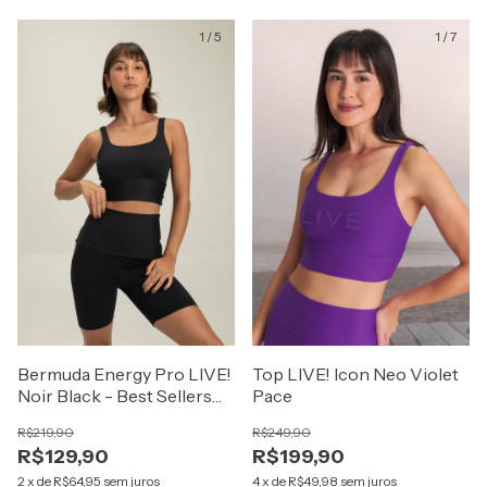
1
/
5
1
/
7
Bermuda Energy Pro LIVE!
Top LIVE! Icon Neo Violet
Noir Black - Best Sellers
Pace
ZAYS
R$219,90
R$249,90
R$129,90
R$199,90
2
x
de
R$64,95
sem juros
4
x
de
R$49,98
sem juros