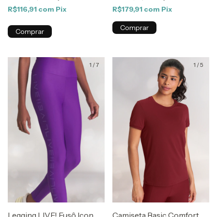
R$116,91
com
Pix
R$179,91
com
Pix
Comprar
Comprar
1
/
7
1
/
5
Legging LIVE! Fusô Icon
Camiseta Basic Comfort