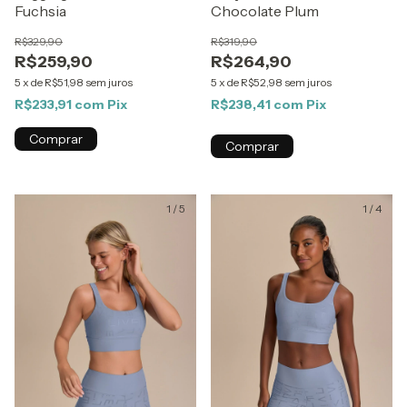
Fuchsia
Chocolate Plum
R$329,90
R$319,90
R$259,90
R$264,90
5
x
de
R$51,98
sem juros
5
x
de
R$52,98
sem juros
R$233,91
com
Pix
R$238,41
com
Pix
Comprar
Comprar
1
/
5
1
/
4