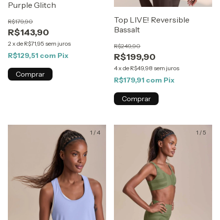
Purple Glitch
Top LIVE! Reversible
R$179,90
Bassalt
R$143,90
2
x
de
R$71,95
sem juros
R$249,90
R$129,51
com
Pix
R$199,90
4
x
de
R$49,98
sem juros
Comprar
R$179,91
com
Pix
Comprar
1
/
4
1
/
5