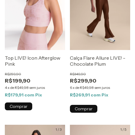
Top LIVE! Icon Afterglow
Calça Flare Allure LIVE! -
Pink
Chocolate Plum
R$259,90
R$349,90
R$199,90
R$299,90
4
x
de
R$49,98
sem juros
6
x
de
R$49,98
sem juros
R$179,91
com
Pix
R$269,91
com
Pix
Comprar
Comprar
1
/
3
1
/
5