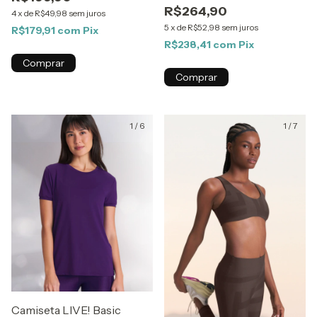
R$264,90
4
x
de
R$49,98
sem juros
5
x
de
R$52,98
sem juros
R$179,91
com
Pix
R$238,41
com
Pix
Comprar
Comprar
1
/
6
1
/
7
Camiseta LIVE! Basic