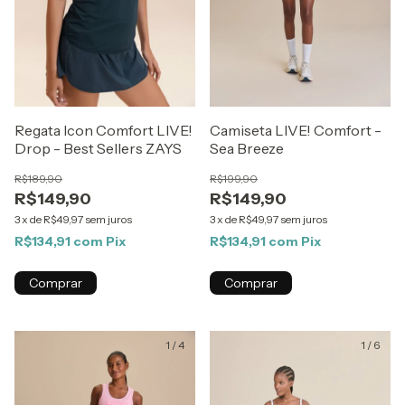
Regata Icon Comfort LIVE!
Camiseta LIVE! Comfort -
Drop - Best Sellers ZAYS
Sea Breeze
R$189,90
R$199,90
R$149,90
R$149,90
3
x
de
R$49,97
sem juros
3
x
de
R$49,97
sem juros
R$134,91
com
Pix
R$134,91
com
Pix
Comprar
Comprar
1
/
4
1
/
6