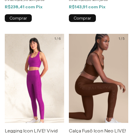
R$238,41
com
Pix
R$143,91
com
Pix
Comprar
Comprar
1
/
6
1
/
5
Legging Icon LIVE! Vivid
Calça Fusô Icon Neo LIVE!