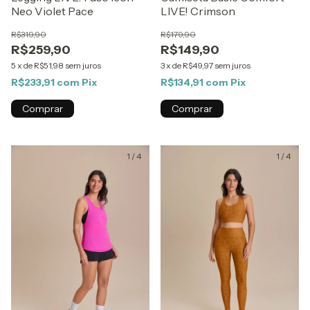
Neo Violet Pace
LIVE! Crimson
R$319,90
R$179,90
R$259,90
R$149,90
5
x
de
R$51,98
sem juros
3
x
de
R$49,97
sem juros
R$233,91
com
Pix
R$134,91
com
Pix
Comprar
Comprar
1
/
4
1
/
4