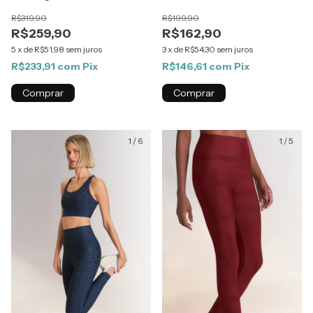
R$319,90
R$199,90
R$259,90
R$162,90
5
x
de
R$51,98
sem juros
3
x
de
R$54,30
sem juros
R$233,91
com
Pix
R$146,61
com
Pix
Comprar
Comprar
1
/
6
1
/
5