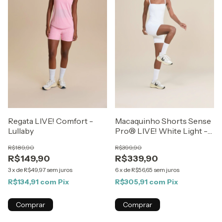
Regata LIVE! Comfort -
Macaquinho Shorts Sense
Lullaby
Pro® LIVE! White Light -
Best Sellers ZAYS
R$189,90
R$399,90
R$149,90
R$339,90
3
x
de
R$49,97
sem juros
6
x
de
R$56,65
sem juros
R$134,91
com
Pix
R$305,91
com
Pix
Comprar
Comprar