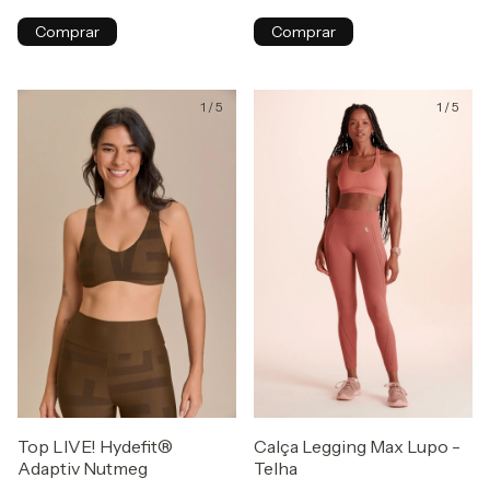
Comprar
Comprar
1
/
5
1
/
5
Top LIVE! Hydefit®
Calça Legging Max Lupo -
Adaptiv Nutmeg
Telha