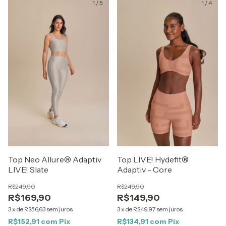
1
/
5
1
/
4
Top Neo Allure® Adaptiv
Top LIVE! Hydefit®
LIVE! Slate
Adaptiv - Core
R$249,90
R$249,90
R$169,90
R$149,90
3
x
de
R$56,63
sem juros
3
x
de
R$49,97
sem juros
R$152,91
com
Pix
R$134,91
com
Pix