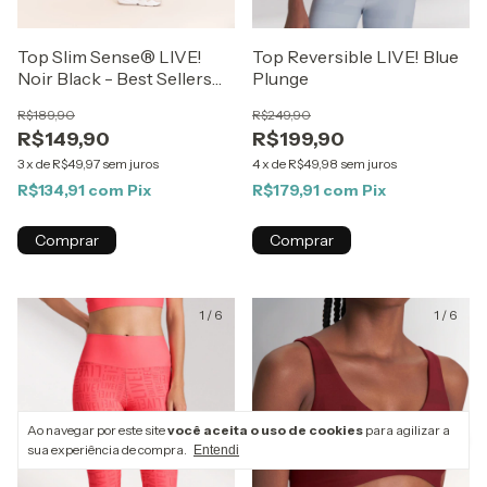
Top Slim Sense® LIVE!
Top Reversible LIVE! Blue
Noir Black - Best Sellers
Plunge
ZAYS
R$189,90
R$249,90
R$149,90
R$199,90
3
x
de
R$49,97
sem juros
4
x
de
R$49,98
sem juros
R$134,91
com
Pix
R$179,91
com
Pix
Comprar
Comprar
1
/
6
1
/
6
Ao navegar por este site
você aceita o uso de cookies
para agilizar a
sua experiência de compra.
Entendi