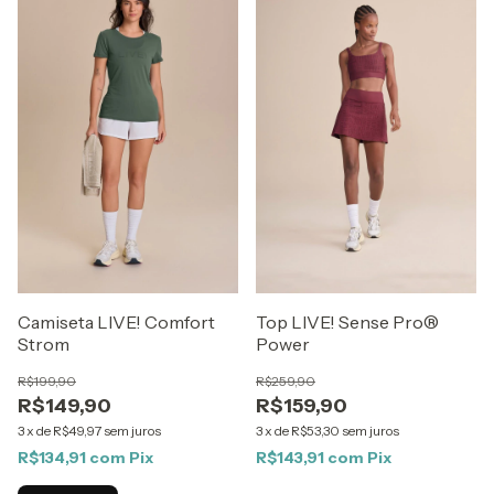
Camiseta LIVE! Comfort
Top LIVE! Sense Pro®
Strom
Power
R$199,90
R$259,90
R$149,90
R$159,90
3
x
de
R$49,97
sem juros
3
x
de
R$53,30
sem juros
R$134,91
com
Pix
R$143,91
com
Pix