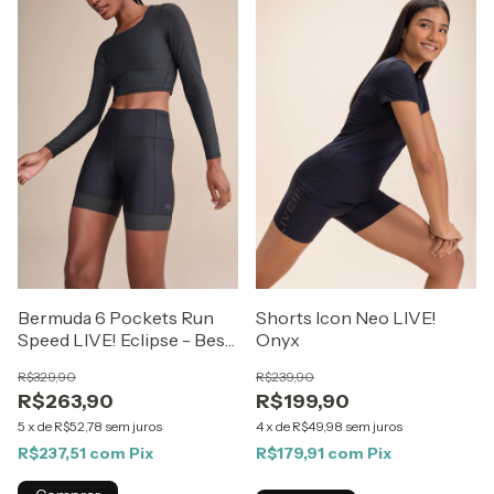
Bermuda 6 Pockets Run
Shorts Icon Neo LIVE!
Speed LIVE! Eclipse - Best
Onyx
Sellers ZAYS
R$329,90
R$239,90
R$263,90
R$199,90
5
x
de
R$52,78
sem juros
4
x
de
R$49,98
sem juros
R$237,51
com
Pix
R$179,91
com
Pix