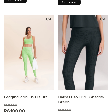
Comprar
Comprar
1
/
4
1
/
6
Legging Icon LIVE! Surf
Calça Fusô LIVE! Shadow
Green
R$329,90
R$199,90
R$329,90