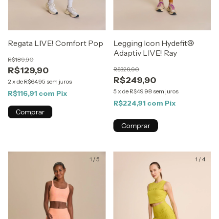
Regata LIVE! Comfort Pop
Legging Icon Hydefit®
Adaptiv LIVE! Ray
R$189,90
R$129,90
R$329,90
R$249,90
2
x
de
R$64,95
sem juros
5
x
de
R$49,98
sem juros
R$116,91
com
Pix
R$224,91
com
Pix
Comprar
Comprar
1
/
5
1
/
4