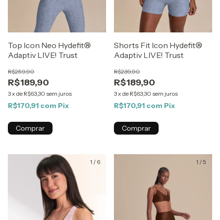
Top Icon Neo Hydefit®
Shorts Fit Icon Hydefit®
Adaptiv LIVE! Trust
Adaptiv LIVE! Trust
R$259,90
R$239,90
R$189,90
R$189,90
3
x
de
R$63,30
sem juros
3
x
de
R$63,30
sem juros
R$170,91
com
Pix
R$170,91
com
Pix
Comprar
Comprar
1
/
6
1
/
5