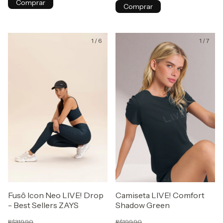
Comprar
Comprar
1
/
6
1
/
7
Fusô Icon Neo LIVE! Drop
Camiseta LIVE! Comfort
- Best Sellers ZAYS
Shadow Green
R$319,90
R$199,90