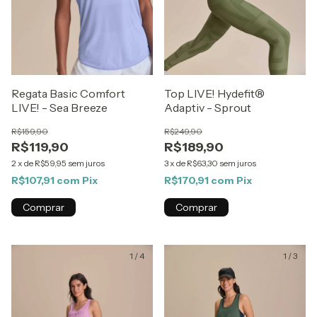
Regata Basic Comfort
Top LIVE! Hydefit®
LIVE! - Sea Breeze
Adaptiv - Sprout
R$159,90
R$249,90
R$119,90
R$189,90
2
x
de
R$59,95
sem juros
3
x
de
R$63,30
sem juros
R$107,91
com
Pix
R$170,91
com
Pix
Comprar
Comprar
1
/
4
1
/
3