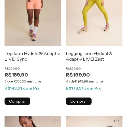
Top Icon Hydefit® Adaptiv
Legging Icon Hydefit®
LIVE! Sync
Adaptiv LIVE! Zest
R$259,90
R$329,90
R$159,90
R$199,90
3
x
de
R$53,30
sem juros
4
x
de
R$49,98
sem juros
R$143,91
com
Pix
R$179,91
com
Pix
Comprar
Comprar
1
/
7
1
/
7