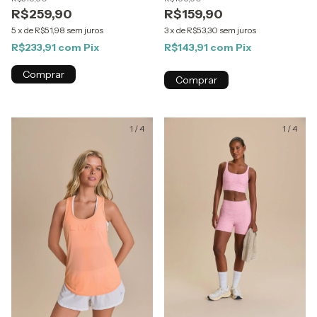
R$259,90
R$159,90
5
x
de
R$51,98
sem juros
3
x
de
R$53,30
sem juros
R$233,91
com
Pix
R$143,91
com
Pix
Comprar
Comprar
1
/
4
1
/
4