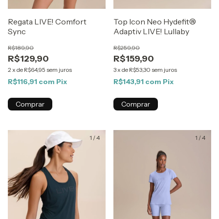
Regata LIVE! Comfort
Top Icon Neo Hydefit®
Sync
Adaptiv LIVE! Lullaby
R$189,90
R$259,90
R$129,90
R$159,90
2
x
de
R$64,95
sem juros
3
x
de
R$53,30
sem juros
R$116,91
com
Pix
R$143,91
com
Pix
Comprar
Comprar
1
/
4
1
/
4