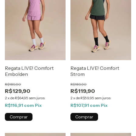
Regata LIVE! Comfort
Regata LIVE! Comfort
Embolden
Strom
R$189,90
R$189,90
R$129,90
R$119,90
2
x
de
R$64,95
sem juros
2
x
de
R$59,95
sem juros
R$116,91
com
Pix
R$107,91
com
Pix
Comprar
Comprar