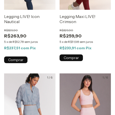
Legging LIVE! Icon
Legging Maxi LIVE!
Nautical
Crimson
R$329,90
R$329,90
R$263,90
R$259,90
5
x
de
R$52,78
sem juros
5
x
de
R$51,98
sem juros
R$237,51
com
Pix
R$233,91
com
Pix
Comprar
Comprar
1
/
6
1
/
6