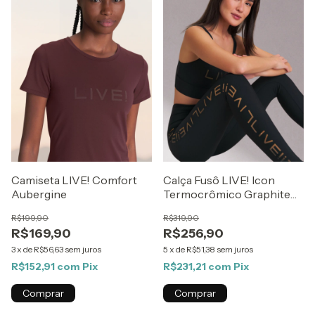
Camiseta LIVE! Comfort
Calça Fusô LIVE! Icon
Aubergine
Termocrômico Graphite
Flow
R$199,90
R$319,90
R$169,90
R$256,90
3
x
de
R$56,63
sem juros
5
x
de
R$51,38
sem juros
R$152,91
com
Pix
R$231,21
com
Pix
Comprar
Comprar