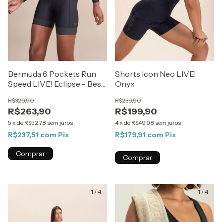
Bermuda 6 Pockets Run
Shorts Icon Neo LIVE!
Speed LIVE! Eclipse - Best
Onyx
Sellers ZAYS
R$329,90
R$239,90
R$263,90
R$199,90
5
x
de
R$52,78
sem juros
4
x
de
R$49,98
sem juros
R$237,51
com
Pix
R$179,91
com
Pix
Comprar
Comprar
1
/
4
1
/
4