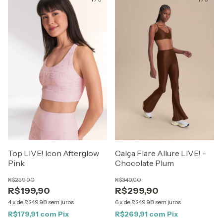
Top LIVE! Icon Afterglow
Calça Flare Allure LIVE! -
Pink
Chocolate Plum
R$259,90
R$349,90
R$199,90
R$299,90
4
x
de
R$49,98
sem juros
6
x
de
R$49,98
sem juros
R$179,91
com
Pix
R$269,91
com
Pix