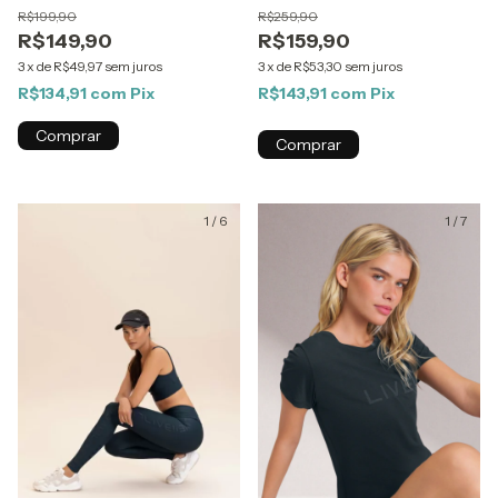
R$199,90
R$259,90
R$149,90
R$159,90
3
x
de
R$49,97
sem juros
3
x
de
R$53,30
sem juros
R$134,91
com
Pix
R$143,91
com
Pix
Comprar
Comprar
1
/
6
1
/
7