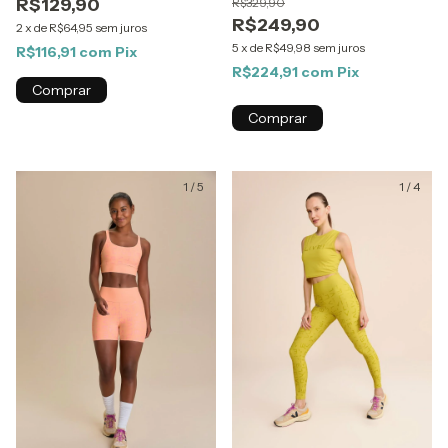
R$129,90
R$329,90
R$249,90
2
x
de
R$64,95
sem juros
5
x
de
R$49,98
sem juros
R$116,91
com
Pix
R$224,91
com
Pix
Comprar
Comprar
1
/
5
1
/
4