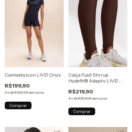
Camiseta Icon LIVE! Onyx
Calça Fusô Stirrup
Hydefit® Adaptiv LIVE!
R$199,90
Grind
R$219,90
4
x
de
R$49,98
sem juros
4
x
de
R$54,98
sem juros
Comprar
Comprar
1
/
6
1
/
5