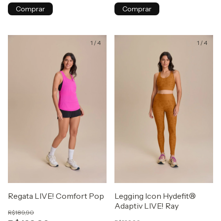
Comprar
Comprar
1
/
4
1
/
4
Regata LIVE! Comfort Pop
Legging Icon Hydefit®
Adaptiv LIVE! Ray
R$189,90