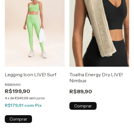
Legging Icon LIVE! Surf
Toalha Energy Dry LIVE!
Nimbus
R$329,90
R$199,90
R$89,90
4
x
de
R$49,98
sem juros
R$179,91
com
Pix
Comprar
Comprar