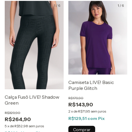
1
/
6
1
/
6
Camiseta LIVE! Basic
Purple Glitch
Calça Fusô LIVE! Shadow
R$179,90
Green
R$143,90
2
x
de
R$71,95
sem juros
R$329,90
R$129,51
com
Pix
R$264,90
5
x
de
R$52,98
sem juros
Comprar