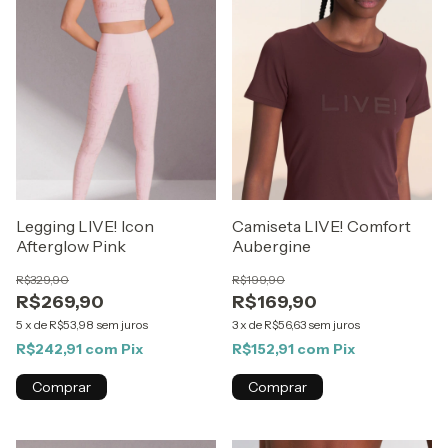
Legging LIVE! Icon
Camiseta LIVE! Comfort
Afterglow Pink
Aubergine
R$329,90
R$199,90
R$269,90
R$169,90
5
x
de
R$53,98
sem juros
3
x
de
R$56,63
sem juros
R$242,91
com
Pix
R$152,91
com
Pix
Comprar
Comprar