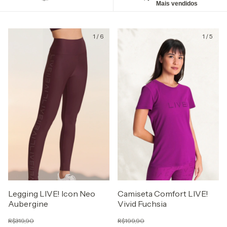
Mais vendidos
1
/
6
1
/
5
Legging LIVE! Icon Neo
Camiseta Comfort LIVE!
Aubergine
Vivid Fuchsia
R$319,90
R$199,90