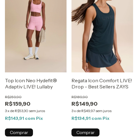
Top Icon Neo Hydefit®
Regata Icon Comfort LIVE!
Adaptiv LIVE! Lullaby
Drop - Best Sellers ZAYS
R$259,90
R$189,90
R$159,90
R$149,90
3
x
de
R$53,30
sem juros
3
x
de
R$49,97
sem juros
R$143,91
com
Pix
R$134,91
com
Pix
Comprar
Comprar