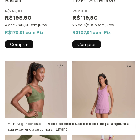
Bassalt
LIVE! - Sea Breeze
R$249,90
R$159,90
R$199,90
R$119,90
4
x
de
R$49,98
sem juros
2
x
de
R$59,95
sem juros
R$179,91
com
Pix
R$107,91
com
Pix
Comprar
Comprar
1
/
5
1
/
4
Ao navegar por este site
você aceita o uso de cookies
para agilizar a
sua experiência de compra.
Entendi