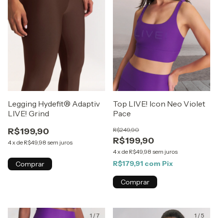
Legging Hydefit® Adaptiv
Top LIVE! Icon Neo Violet
LIVE! Grind
Pace
R$199,90
R$249,90
R$199,90
4
x
de
R$49,98
sem juros
4
x
de
R$49,98
sem juros
R$179,91
com
Pix
Comprar
Comprar
1
/
7
1
/
5