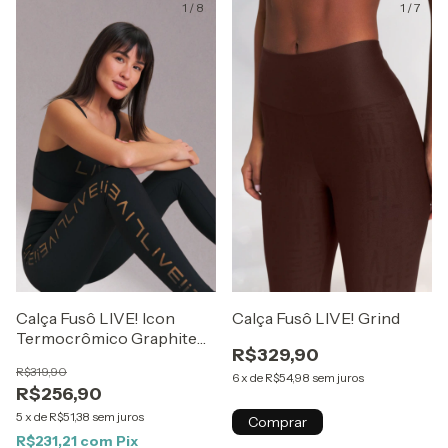
1
/
8
1
/
7
Calça Fusô LIVE! Icon
Calça Fusô LIVE! Grind
Termocrômico Graphite
R$329,90
Flow
R$319,90
6
x
de
R$54,98
sem juros
R$256,90
5
x
de
R$51,38
sem juros
Comprar
R$231,21
com
Pix