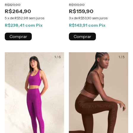
R$329,90
R$199,90
R$264,90
R$159,90
5
x
de
R$52,98
sem juros
3
x
de
R$53,30
sem juros
R$238,41
com
Pix
R$143,91
com
Pix
Comprar
Comprar
1
/
6
1
/
5