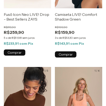
Fusô Icon Neo LIVE! Drop
Camiseta LIVE! Comfort
- Best Sellers ZAYS
Shadow Green
R$319,90
R$199,90
R$259,90
R$159,90
5
x
de
R$51,98
sem juros
3
x
de
R$53,30
sem juros
R$233,91
com
Pix
R$143,91
com
Pix
Comprar
Comprar
1
/
5
1
/
4