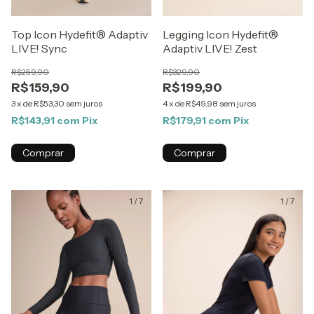
Top Icon Hydefit® Adaptiv
Legging Icon Hydefit®
LIVE! Sync
Adaptiv LIVE! Zest
R$259,90
R$329,90
R$159,90
R$199,90
3
x
de
R$53,30
sem juros
4
x
de
R$49,98
sem juros
R$143,91
com
Pix
R$179,91
com
Pix
Comprar
Comprar
1
/
7
1
/
7