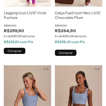
Legging Icon LIVE! Vivid
Calça Fusô Icon Neo LIVE!
Fuchsia
Chocolate Plum
R$329,90
R$319,90
R$259,90
R$264,90
5
x
de
R$51,98
sem juros
5
x
de
R$52,98
sem juros
R$233,91
com
Pix
R$238,41
com
Pix
Comprar
Comprar
1
/
5
1
/
4