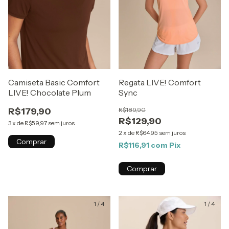
Camiseta Basic Comfort
Regata LIVE! Comfort
LIVE! Chocolate Plum
Sync
R$179,90
R$189,90
R$129,90
3
x
de
R$59,97
sem juros
2
x
de
R$64,95
sem juros
Comprar
R$116,91
com
Pix
Comprar
1
/
4
1
/
4