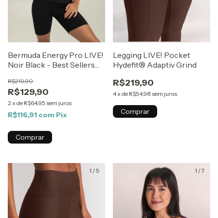
Bermuda Energy Pro LIVE!
Legging LIVE! Pocket
Noir Black - Best Sellers
Hydefit® Adaptiv Grind
ZAYS
R$219,90
R$219,90
R$129,90
4
x
de
R$54,98
sem juros
2
x
de
R$64,95
sem juros
Comprar
R$116,91
com
Pix
Comprar
1
/
5
1
/
7