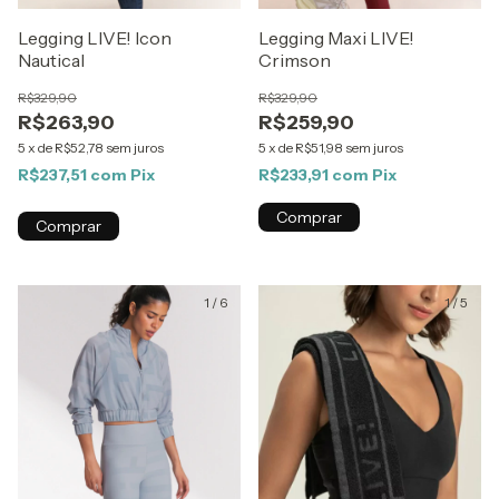
Legging LIVE! Icon
Legging Maxi LIVE!
Nautical
Crimson
R$329,90
R$329,90
R$263,90
R$259,90
5
x
de
R$52,78
sem juros
5
x
de
R$51,98
sem juros
R$237,51
com
Pix
R$233,91
com
Pix
Comprar
Comprar
1
/
6
1
/
5