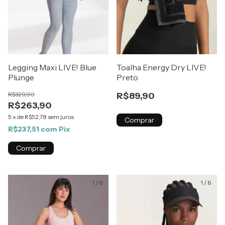
Legging Maxi LIVE! Blue
Toalha Energy Dry LIVE!
Plunge
Preto
R$329,90
R$89,90
R$263,90
5
x
de
R$52,78
sem juros
Comprar
R$237,51
com
Pix
Comprar
1
/
6
1
/
6