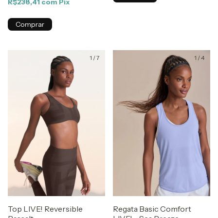
R$238,41
com
Pix
Comprar
1
/
7
1
/
4
Top LIVE! Reversible
Regata Basic Comfort