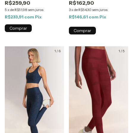
R$259,90
R$162,90
5
x
de
R$51,98
sem juros
3
x
de
R$54,30
sem juros
R$233,91
com
Pix
R$146,61
com
Pix
Comprar
Comprar
1
/
6
1
/
5