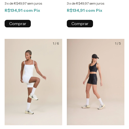
3
x
de
R$49,97
sem juros
3
x
de
R$49,97
sem juros
R$134,91
com
Pix
R$134,91
com
Pix
Comprar
Comprar
1
/
6
1
/
5