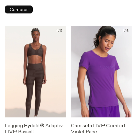
Comprar
1
/
5
1
/
6
Legging Hydefit® Adaptiv
Camiseta LIVE! Comfort
LIVE! Bassalt
Violet Pace