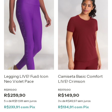
Legging LIVE! Fusô Icon
Camiseta Basic Comfort
Neo Violet Pace
LIVE! Crimson
R$319,90
R$179,90
R$259,90
R$149,90
5
x
de
R$51,98
sem juros
3
x
de
R$49,97
sem juros
R$233,91
com
Pix
R$134,91
com
Pix