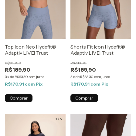
Top Icon Neo Hydefit®
Shorts Fit Icon Hydefit®
Adaptiv LIVE! Trust
Adaptiv LIVE! Trust
R$259,90
R$239,90
R$189,90
R$189,90
3
x
de
R$63,30
sem juros
3
x
de
R$63,30
sem juros
R$170,91
com
Pix
R$170,91
com
Pix
Comprar
Comprar
1
/
5
1
/
5