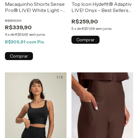
Macaquinho Shorts Sense
Top Icon Hydefit® Adaptiv
Pro® LIVE! White Light -
LIVE! Onyx - Best Sellers
Best Sellers ZAYS
ZAYS
R$399,90
R$259,90
R$339,90
5
x
de
R$51,98
sem juros
6
x
de
R$56,65
sem juros
Comprar
R$305,91
com
Pix
Comprar
1
/
5
1
/
6