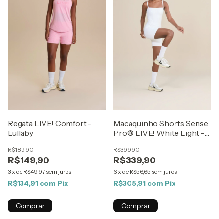
Regata LIVE! Comfort -
Macaquinho Shorts Sense
Lullaby
Pro® LIVE! White Light -
Best Sellers ZAYS
R$189,90
R$399,90
R$149,90
R$339,90
3
x
de
R$49,97
sem juros
6
x
de
R$56,65
sem juros
R$134,91
com
Pix
R$305,91
com
Pix
Comprar
Comprar