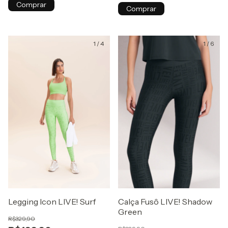
Comprar
Comprar
1
/
4
1
/
6
Legging Icon LIVE! Surf
Calça Fusô LIVE! Shadow
Green
R$329,90