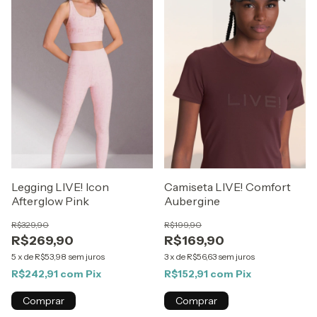
Legging LIVE! Icon
Camiseta LIVE! Comfort
Afterglow Pink
Aubergine
R$329,90
R$199,90
R$269,90
R$169,90
5
x
de
R$53,98
sem juros
3
x
de
R$56,63
sem juros
R$242,91
com
Pix
R$152,91
com
Pix
Comprar
Comprar