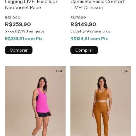
Legging LIVE! Fusô Icon
Camiseta Basic Comfort
Neo Violet Pace
LIVE! Crimson
R$319,90
R$179,90
R$259,90
R$149,90
5
x
de
R$51,98
sem juros
3
x
de
R$49,97
sem juros
R$233,91
com
Pix
R$134,91
com
Pix
Comprar
Comprar
1
/
4
1
/
4