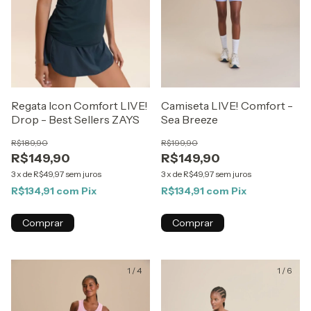
Regata Icon Comfort LIVE!
Camiseta LIVE! Comfort -
Drop - Best Sellers ZAYS
Sea Breeze
R$189,90
R$199,90
R$149,90
R$149,90
3
x
de
R$49,97
sem juros
3
x
de
R$49,97
sem juros
R$134,91
com
Pix
R$134,91
com
Pix
Comprar
Comprar
1
/
4
1
/
6