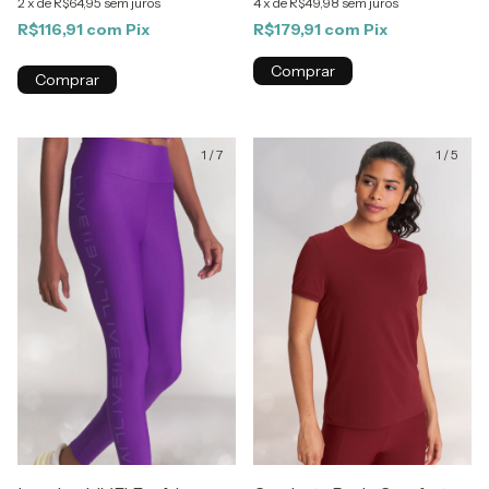
2
x
de
R$64,95
sem juros
4
x
de
R$49,98
sem juros
R$116,91
com
Pix
R$179,91
com
Pix
Comprar
Comprar
1
/
7
1
/
5