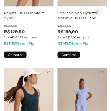
Regata LIVE! Comfort
Top Icon Neo Hydefit®
Sync
Adaptiv LIVE! Lullaby
R$189,90
R$259,90
R$129,90
R$159,90
2
x
de
R$64,95
sem juros
3
x
de
R$53,30
sem juros
R$116,91
com
Pix
R$143,91
com
Pix
Comprar
Comprar
1
/
4
1
/
4