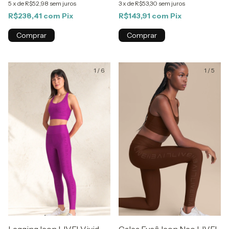
5
x
de
R$52,98
sem juros
3
x
de
R$53,30
sem juros
R$238,41
com
Pix
R$143,91
com
Pix
Comprar
Comprar
1
/
6
1
/
5