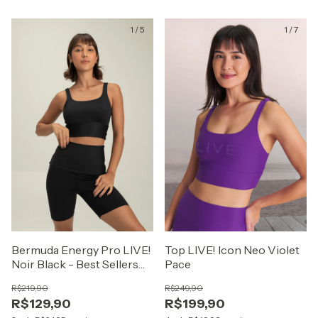
1
/
5
1
/
7
Bermuda Energy Pro LIVE!
Top LIVE! Icon Neo Violet
Noir Black - Best Sellers
Pace
ZAYS
R$219,90
R$249,90
R$129,90
R$199,90