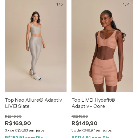
1
/
5
1
/
4
Top Neo Allure® Adaptiv
Top LIVE! Hydefit®
LIVE! Slate
Adaptiv - Core
R$249,90
R$249,90
R$169,90
R$149,90
3
x
de
R$56,63
sem juros
3
x
de
R$49,97
sem juros
R$152,91
com
Pix
R$134,91
com
Pix