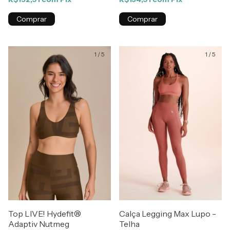
Comprar
Comprar
1
/
5
1
/
5
Top LIVE! Hydefit®
Calça Legging Max Lupo -
Adaptiv Nutmeg
Telha