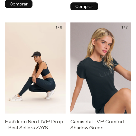
Comprar
Comprar
1
/
6
1
/
7
Fusô Icon Neo LIVE! Drop
Camiseta LIVE! Comfort
- Best Sellers ZAYS
Shadow Green