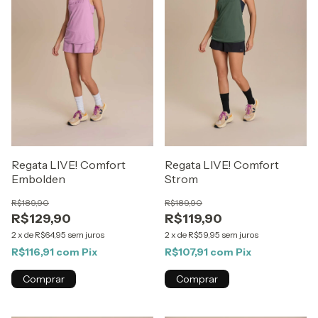
Regata LIVE! Comfort
Regata LIVE! Comfort
Embolden
Strom
R$189,90
R$189,90
R$129,90
R$119,90
2
x
de
R$64,95
sem juros
2
x
de
R$59,95
sem juros
R$116,91
com
Pix
R$107,91
com
Pix
Comprar
Comprar