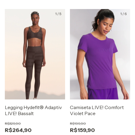
1
/
5
1
/
6
Legging Hydefit® Adaptiv
Camiseta LIVE! Comfort
LIVE! Bassalt
Violet Pace
R$329,90
R$199,90
R$264,90
R$159,90