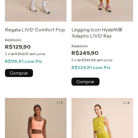
Regata LIVE! Comfort Pop
Legging Icon Hydefit®
Adaptiv LIVE! Ray
R$189,90
R$129,90
R$329,90
R$249,90
2
x
de
R$64,95
sem juros
5
x
de
R$49,98
sem juros
R$116,91
com
Pix
R$224,91
com
Pix
Comprar
Comprar
1
/
5
1
/
4