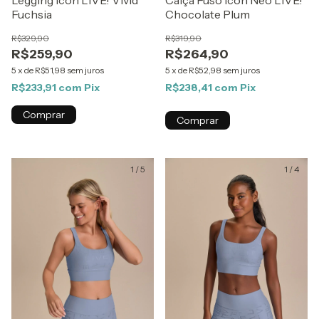
Legging Icon LIVE! Vivid
Calça Fusô Icon Neo LIVE!
Fuchsia
Chocolate Plum
R$329,90
R$319,90
R$259,90
R$264,90
5
x
de
R$51,98
sem juros
5
x
de
R$52,98
sem juros
R$233,91
com
Pix
R$238,41
com
Pix
Comprar
Comprar
1
/
5
1
/
4