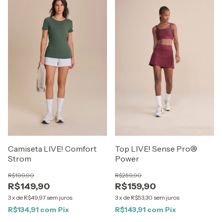
Camiseta LIVE! Comfort
Top LIVE! Sense Pro®
Strom
Power
R$199,90
R$259,90
R$149,90
R$159,90
3
x
de
R$49,97
sem juros
3
x
de
R$53,30
sem juros
R$134,91
com
Pix
R$143,91
com
Pix