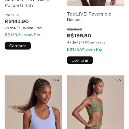
Purple Glitch
Top LIVE! Reversible
R$179,90
Bassalt
R$143,90
2
x
de
R$71,95
sem juros
R$249,90
R$129,51
com
Pix
R$199,90
4
x
de
R$49,98
sem juros
Comprar
R$179,91
com
Pix
Comprar
1
/
4
1
/
5