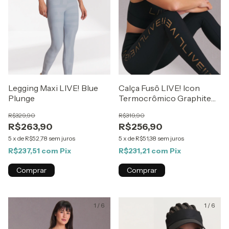
Legging Maxi LIVE! Blue
Calça Fusô LIVE! Icon
Plunge
Termocrômico Graphite
Flow
R$329,90
R$319,90
R$263,90
R$256,90
5
x
de
R$52,78
sem juros
5
x
de
R$51,38
sem juros
R$237,51
com
Pix
R$231,21
com
Pix
Comprar
Comprar
1
/
6
1
/
6