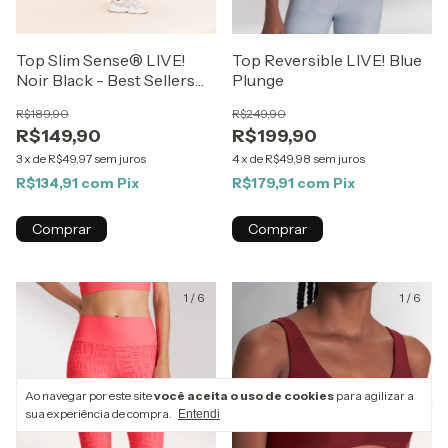
Top Slim Sense® LIVE!
Top Reversible LIVE! Blue
Noir Black - Best Sellers
Plunge
ZAYS
R$189,90
R$249,90
R$149,90
R$199,90
3
x
de
R$49,97
sem juros
4
x
de
R$49,98
sem juros
R$134,91
com
Pix
R$179,91
com
Pix
Comprar
Comprar
1
/
6
1
/
6
Ao navegar por este site
você aceita o uso de cookies
para agilizar a
sua experiência de compra.
Entendi