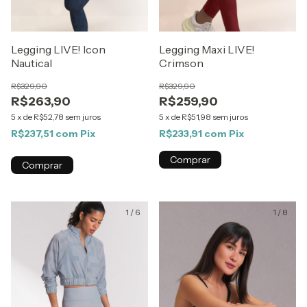
Legging LIVE! Icon
Legging Maxi LIVE!
Nautical
Crimson
R$329,90
R$329,90
R$263,90
R$259,90
5
x
de
R$52,78
sem juros
5
x
de
R$51,98
sem juros
R$237,51
com
Pix
R$233,91
com
Pix
Comprar
Comprar
1
/
6
1
/
8