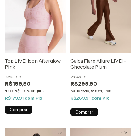
Top LIVE! Icon Afterglow
Calça Flare Allure LIVE! -
Pink
Chocolate Plum
R$259,90
R$349,90
R$199,90
R$299,90
4
x
de
R$49,98
sem juros
6
x
de
R$49,98
sem juros
R$179,91
com
Pix
R$269,91
com
Pix
Comprar
Comprar
1
/
3
1
/
5