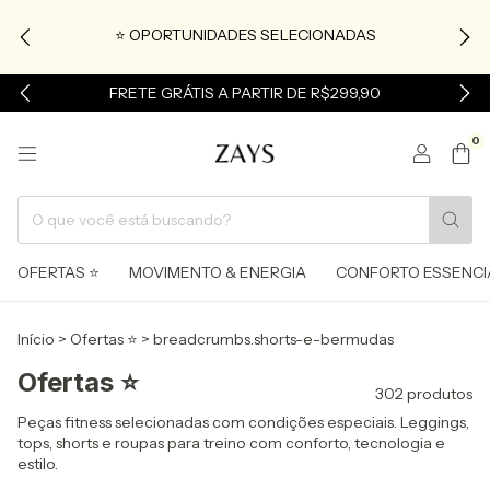
⭐ OPORTUNIDADES SELECIONADAS
FRETE GRÁTIS A PARTIR DE R$299,90
0
OFERTAS ⭐
MOVIMENTO & ENERGIA
CONFORTO ESSENCI
Início
>
Ofertas ⭐
>
breadcrumbs.shorts-e-bermudas
Ofertas ⭐
302 produtos
Peças fitness selecionadas com condições especiais. Leggings,
tops, shorts e roupas para treino com conforto, tecnologia e
estilo.