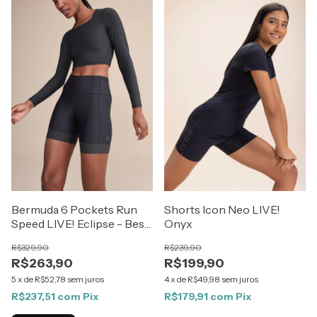
Bermuda 6 Pockets Run
Shorts Icon Neo LIVE!
Speed LIVE! Eclipse - Best
Onyx
Sellers ZAYS
R$329,90
R$239,90
R$263,90
R$199,90
5
x
de
R$52,78
sem juros
4
x
de
R$49,98
sem juros
R$237,51
com
Pix
R$179,91
com
Pix