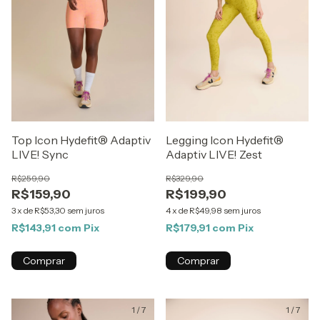
Top Icon Hydefit® Adaptiv
Legging Icon Hydefit®
LIVE! Sync
Adaptiv LIVE! Zest
R$259,90
R$329,90
R$159,90
R$199,90
3
x
de
R$53,30
sem juros
4
x
de
R$49,98
sem juros
R$143,91
com
Pix
R$179,91
com
Pix
Comprar
Comprar
1
/
7
1
/
7