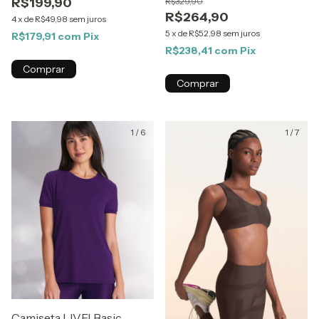
R$199,90
R$329,90
R$264,90
4
x
de
R$49,98
sem juros
5
x
de
R$52,98
sem juros
R$179,91
com
Pix
R$238,41
com
Pix
Comprar
Comprar
1
/
6
1
/
7
Camiseta LIVE! Basic