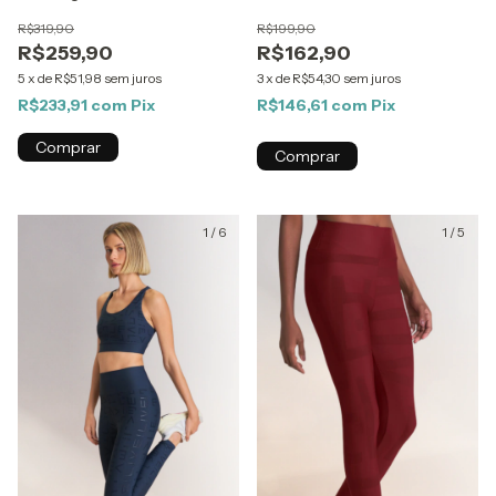
R$319,90
R$199,90
R$259,90
R$162,90
5
x
de
R$51,98
sem juros
3
x
de
R$54,30
sem juros
R$233,91
com
Pix
R$146,61
com
Pix
Comprar
Comprar
1
/
6
1
/
5