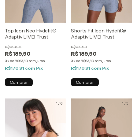
Top Icon Neo Hydefit®
Shorts Fit Icon Hydefit®
Adaptiv LIVE! Trust
Adaptiv LIVE! Trust
R$259,90
R$239,90
R$189,90
R$189,90
3
x
de
R$63,30
sem juros
3
x
de
R$63,30
sem juros
R$170,91
com
Pix
R$170,91
com
Pix
Comprar
Comprar
1
/
6
1
/
5