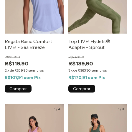
Regata Basic Comfort
Top LIVE! Hydefit®
LIVE! - Sea Breeze
Adaptiv - Sprout
R$159,90
R$249,90
R$119,90
R$189,90
2
x
de
R$59,95
sem juros
3
x
de
R$63,30
sem juros
R$107,91
com
Pix
R$170,91
com
Pix
Comprar
Comprar
1
/
4
1
/
3